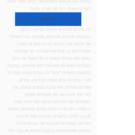
כמוהם ואין מציאות כמציאותם". הזמן נספר ונוכח 
בצורות שונות: רות כהן יוצרת, כמעט 
Click Me
יום, ציורים מלבניים קטנים ועליהם דגמים 
צבעוניים חוזרים, מדויקים, צפופים. בצד האחורי 
של הדפים היא מציינת אירוע, אישי או ציבורי, 
שקרה ביום בו יצרה את העבודה, כך שמדובר 
במעין יומן שהחל בשנות ה 90 ונמשך עד היום. 
העבודות נעשו על שאריות דפים שנחתכו במכונה 
בהוצאת הספרים "יבנה" בה עבדה שנים רבות. כך 
רובד שפת הדגמים נעשה כשזיכרון ספרים, 
ממלכת המילים, היא שכבה נסתרת בתוכה, וכל 
ציור הוא זיכרון של יום. משפחת סאלם, 
משפחתה של רות כהן, הגיעה לתל אביב מעדן 
ב-1924 .רות נולדה וגדלה בכרם התימנים, ואסתר 
זוכרת, כילדה, ביקורים בשכונה אצל קרובים 
וחברים. העבודות הקטנות של רות מורכבות, 
צפופות ואינטנסיביות כרקמה תימנית או בגדי כלה 