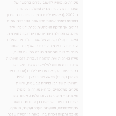
מסורתיים. מעניין לחשוב עליהם בהקשר של 
העבודות של עפיה זכריה )שהלכה לעולמה 
ב-2002 ,)האמנית ילידת תימן שהפכה דירת שיכון 
בשלומי למיצב אמנות תלוי אתר. ההבדלים אמנם 
גדולים אך הזיקה האסתטית ניכרת. דני כהן, יליד 
עירק, בן הקהילה היהודית כורדית דוברת הארמית 
)נאש דידן(. לבקשתה של אסתר כתב את המילים 
הזכורות לו בארמית לפי סדר האלף-בית. אסתר 
ציירה כל אות ומתחתיה כתבה את שם האות, 
מילה בארמית ואת תרגומה לעברית. דגם האותיות 
שיצרה הוא מחווה לאלף-בית שצייר זאב רבן 
בספר לימוד לקריאת עברית לילדים )עם חרוזים 
של לוין קיפניס( שראה אור בברלין ב 1923 
.*האותיות של רבן בהירות צבעוניות, ורוויות 
מסרים ממלכתיים )מ' היא מנורה; מ' סופית 
מאזניים – מאזני צדק, וכן הלאה(. אסתר כהן 
יוצרת בתבנית בהשראת רבן עבודות דחוסות, 
אקספרסיביות, שסערות מעבר ועקירה, תשוקה, 
מאבק ותקווה ניכרות בהן. באות ד׳ המילה שזכר 