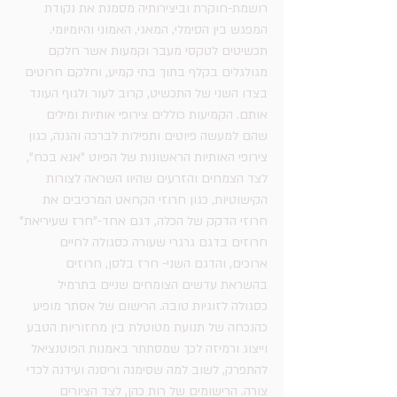
רושמת-חוקרת וביצירותיה מסמנת את נקודת 
המפגש בין הסימלי, המאגי, האמוני והיומיומי. 
תכשיטים לטקסי מעבר וקמעות אשר חלקם 
מגולגלים בקלף בתוך בתי קמיע, וחלקם חרוטים 
בצדו השני של התכשיט, קרוב לעור ולגוף העונד 
אותם. הקמיעות כוללים צירופי אותיות ומילים 
שהם למעשה פיוטים ותפילות לברכה והגנה, כגון 
צירופי האותיות הראשונות של הפיוט "אנא בכח", 
לצד הצמחים והזרעים שהיוו השראה לצורות 
הקישוטיות, כגון חרוזי הקחאט המרכיבים את 
חרוזי הדקק של הכלה, דגם אחד-"חרז שעיריאת" 
חרוזים בדגם גרגרי שעורה כסגולה לחיים 
ארוכים, והדגם השני- חרז בלסן, חרוזים 
בהשראת עדשים הצומחים שניים בתרמיל 
כסגולה לזוגיות טובה. הרישום של אסתר מופיע 
כהנכחה של תנועת מטוטלת בין מחזוריות הטבע 
וייצוג ורמיזה לכך שמסתתר באמנות הפוטנציאל 
להתפרק, לשוב למה שסימנה וריסנה ועידנה לכדי 
צורה. הרישומים של רות כהן, לצד הציורים 