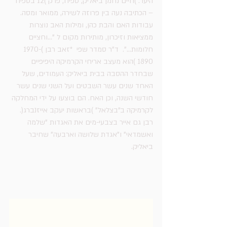
היער. )חיים נחמן ביאליק, ספיח, פרק )12 בספיח 
– הכתיבה נעה בין פרוזה לשירה, ממואר ומסה. 
עבודות האם והבת כהן, ומילות האב נוצרות 
ממציאות וזיכרון, מותירות מקום ל "...וחציים 
חלומות...".  ד"ר סמדר שפי  *זאב רבן )1970-
1890 )הוא מעצב אריחי הקרמיקה היפיפיים 
שבחדר ההסבה בבית ביאליק: העמודים, שעל 
האחד שנים עשר השבטים ועל השני שנים עשר 
חודשי השנה, וכן האח. הם בוצעו על ידי המחלקה 
לקרמיקה ב"בצלאל" )בראשות יעקב אייזנברג(. 
רבן גם אייר בצבעי-מים את האגדות "שלמה 
ואשמדאי" ו"אגדת שלושה וארבעה" שחיבר 
ביאליק.