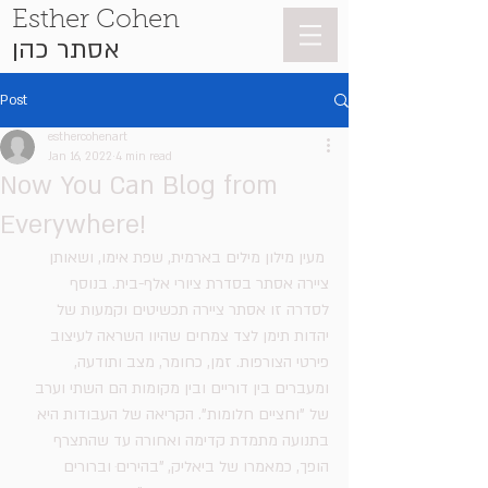
Esther Cohen
אסתר כהן
Post
esthercohenart
Jan 16, 2022
4 min read
Now You Can Blog from
Everywhere!
 מעין מילון מילים בארמית, שפת אימו, ושאותן 
ציירה אסתר בסדרת ציורי אלף-בית. בנוסף 
לסדרה זו אסתר ציירה תכשיטים וקמעות של 
יהדות תימן לצד צמחים שהיוו השראה לעיצוב 
פירטי הצורפות. זמן, כחומר, מצב ותודעה, 
ומעברים בין דוריים ובין מקומות הם השתי וערב 
של "וחציים חלומות". הקריאה של העבודות היא 
בתנועה מתמדת קדימה ואחורה עד שהתצרף 
הופך, כמאמרו של ביאליק, "בהירים ּוברורים 