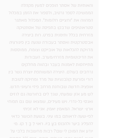
והאותיות של אסתר הופכים למעין מקהלה 
הממשיכה לספר נרטיב, ולספור את הזמן במכלול 
המהווה את "וחציים חלומות". המכלול מאתגר 
סטראוטיפים שדבקו בתפיסה של אסתטיקה 
מזרחית בכלל ותימנית בפרט. רות ביצירה 
אבסטרקטית ואסתר בעבודה שנעה בין פיגורציה 
מדויקת להכלאות של אובייקט וצומח, ממוססות 
את הדיכוטומיות מזרח/מערב. העבודות 
מתייחסות לאמנות בעבר ובהווה מחלקים 
נרחבים בעולם. היצירה המשותפת יוצרת גשר בין 
דורי ופורעת קונבנציות של מרד ומחיקה לטובת 
אופציה חדשה שבוחנת מרחב פיזי ורעיוני חדש. 
לשֵ מע אֹזן שמעתי, שגדֵ לים בחורשה גם לוזים 
ואגסי כל-נדרי. ויש מעידים, שמצאו שם גם תפוחי 
ארץ- ישראל. המאמין יאמין. אני לא זכיתי 
לפי-שעה לראותם במו עיני. בשעת הכושר כדאי 
להפליג ביער ולהכנס ּבעָּ ביֹו. ראּוי לְ בָּ דְ קֹו. מי 
יודע את המוכן לי שם? רבות מחשבות בלבי על 