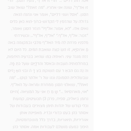
אסל וזוג דליים“... ”הרי זו אל“ף", מעיד הסגן. ”הרי 
זו אל“ף", שונה אני אחריו. ”מה זאת?“ שואל שוב 
הסגן. ”אסל ּושני דליים“, אומר אני ונהנה הנאה 
גדולה על שהזמין לי הקדוש-ברוך-הוא כאן כלים 
נאים אלו. ”לא, אמור: אל“ף!" חוזר הסגן ואומר, 
”זכור: אל“ף, אל”ף.“ ”אל“ף, אל”ף“... ּוכשירדתי 
מלפניו פרחה לה מיד האל"ף מלבי ּובמקומה באה 
מַ ארּוסיָּא, זו השִ קצה שואבת המים. כל היום לא 
זזה מנגד עיני. ראיתיה כמו שהיא: בכרעיה היחפות, 
במחלפותיה העבות ּובאסל והדלָּיַיִם שעל כתֵ פָּּה. 
והִ נֵה גם הּבאֵ ר עם השוקת ּבצִ דָּ ּה ּובני האַ ּוָּזים 
שבשלולית הסמוכה וגנו של ר' אלתר קּוקּו... ”מה 
זאת?“, שואלני הסגן ממחרת ּומראה על האל"ף. 
”אוי, מארוסיא! ...“ שָּ מֵ חַ אני על המציאה. )חיים 
נחמן ביאליק, ספיח, פרק 3) תכשיטים, קמעות 
וכלי קודש של יהדות תימן מצוירים בעבודות של 
אסתר כהן בעט כדורי ובדיו. מאפיינת אותן 
אווריריות, תיאוריות, בדרך כלל מונוכרומטיות, 
היפוך כמעט מושלם לעבודות אמה. אסתר כהן 