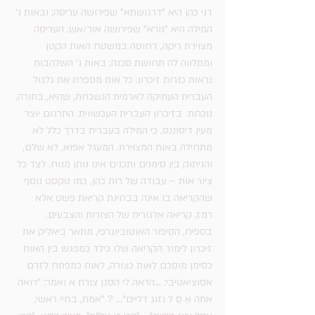
דני כהן היא "דרגושתא" שפירושה עריסה; ובאות נ׳ 
המילה היא "נּורא" שפירושה אור/אש. העריסה 
מצוירת ריקה, דחוסה במשטח האות הקטן 
ומתלווה לה תחושת סכנה; באות נ' השלהבות 
נראות כנרות זיכרון. כל אות מספרת את גלגול 
העברית העתיקה לארמית הנשכחת, שהיא, בתורה, 
נוכחת  בזיכרון העברית העכשווית. התרגום יוצר 
מעין דיסוננס, כי המילה בעברית בדרך כלל לא 
מתחילה באות המצוירת. המעגל אפוא, לא שלם, 
והניתוק בין סימנים ותכנים אינו נותן מנוח. לצד כל 
ציור אות – עבודה של רות כהן, כמו טקסט נוסף 
שהקריאה בו אינה בבחינת קריאת פשט אלא 
רמז, קריאה אלגורית של הצורות והצבעים. 
בספיח, הסיפור האוטוביוגרפי, מתאר ביאליק את 
זיכרון לימוד הקריאה שלו כילד כמפגש בין האות 
כסימן מוסכם לאות כצורה, לאות כמפתח לזרם 
אסוציאטיבי: ...הראה לי הסגן צורת א ואמר: ”רואה 
אתה אֵ סֶ ל וזוג דליים“... ? ”אמת, בחיי ראשי, 